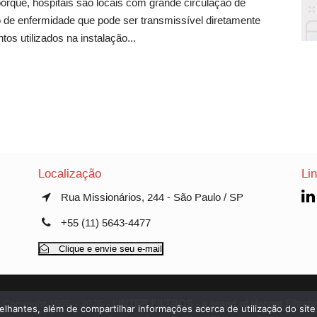
porque, hospitais são locais com grande circulação de
 de enfermidade que pode ser transmissível diretamente
os utilizados na instalação...
Localização
Li
Rua Missionários, 244 - São Paulo / SP
+55 (11) 5643-4477
Clique e envie seu e-mail
 Copyright 1995 - 2026 -
LINTER FILTROS - a brand of Hengst Filtrati
elhantes, além de compartilhar informações acerca de utilização do site