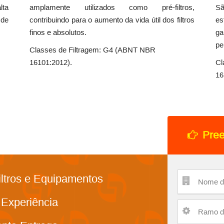
lta
amplamente utilizados como pré-filtros,
Sã
 de
contribuindo para o aumento da vida útil dos filtros
es
finos e absolutos.
ga
pe
Classes de Filtragem: G4 (ABNT NBR
16101:2012).
Cl
16
Pree
iltros e Equipamentos
 Experiência