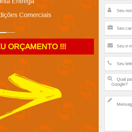
ronta Entrega
dições Comerciais
EU ORÇAMENTO !!!