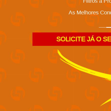
Filtros a P
As Melhores Con
SOLICITE JÁ O S