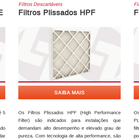
Filtros Descartáveis
Fi
E
Filtros Plissados HPF
F
SAIBA MAIS
é 5
Os Filtros Plissados HPF (High Performance
Os
Filter) são indicados para instalações que
PL
do
demandam alto desempenho e elevado grau de
fi
dar
pureza. Com tecnologia de alta performance, são
po