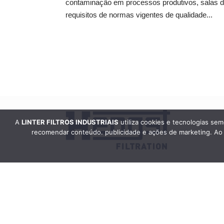
contaminação em processos produtivos, salas de
requisitos de normas vigentes de qualidade...
A
LINTER FILTROS INDUSTRIAIS
utiliza cookies e tecnologias sem
recomendar conteúdo. publicidade e ações de marketing. Ao n
©
A Linter Filtro