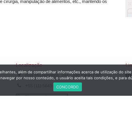
 cirurgia, manipulação de alimentos, etc., mantendo os
Localização
Li
elhantes, além de compartilhar informações acerca de utilização do site
Rua Missionários, 244 - São Paulo / SP
avegar por nosso conteúdo, o usuário aceita tais condições, e para d
+55 (11) 5643-4477
CONCORDO
Clique e envie seu e-mail
 Copyright 1995 - 2026 -
LINTER FILTROS - a brand of Hengst Filtrati
s é uma empresa que pertence ao
Grupo Hengst Filtration
- Todos os dir