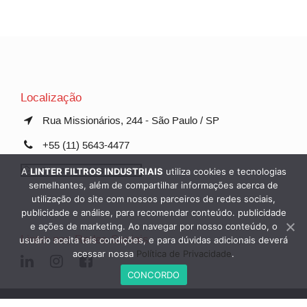
Localização
Rua Missionários, 244 - São Paulo / SP
+55 (11) 5643-4477
Clique e envie seu e-mail
A
LINTER FILTROS INDUSTRIAIS
utiliza cookies e tecnologias
semelhantes, além de compartilhar informações acerca de
utilização do site com nossos parceiros de redes sociais,
publicidade e análise, para recomendar conteúdo. publicidade
e ações de marketing. Ao navegar por nosso conteúdo, o
Linter nas Redes Sociais
usuário aceita tais condições, e para dúvidas adicionais deverá
acessar nossa
Política de Privacidade
.
CONCORDO