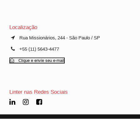
Localização
Rua Missionários, 244 - São Paulo / SP
+55 (11) 5643-4477
Clique e envie seu e-mail
Linter nas Redes Sociais
© Copyright 1995 - 2026 -
LINTER FILTROS - a brand of
Hengst Filtration