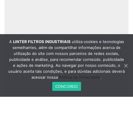
A
LINTER FILTROS INDUSTRIAIS
utiliza cookies e tecnologias
semelhantes, além de compartilhar informações acerca de
utilização do site com nossos parceiros de redes sociais,
publicidade e análise, para recomendar conteúdo. publicidade
e ações de marketing. Ao navegar por nosso conteúdo, o
usuário aceita tais condições, e para dúvidas adicionais deverá
acessar nossa
Política de Privacidade
.
CONCORDO