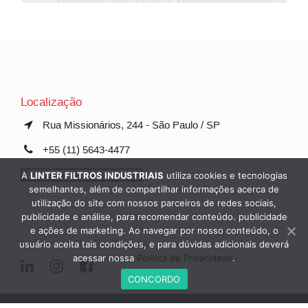
Localização
Rua Missionários, 244 - São Paulo / SP
+55 (11) 5643-4477
Clique e envie seu e-mail
A
LINTER FILTROS INDUSTRIAIS
utiliza cookies e tecnologias
semelhantes, além de compartilhar informações acerca de
utilização do site com nossos parceiros de redes sociais,
publicidade e análise, para recomendar conteúdo. publicidade
e ações de marketing. Ao navegar por nosso conteúdo, o
Linter nas Redes Sociais
usuário aceita tais condições, e para dúvidas adicionais deverá
acessar nossa
Política de Privacidade
.
CONCORDO