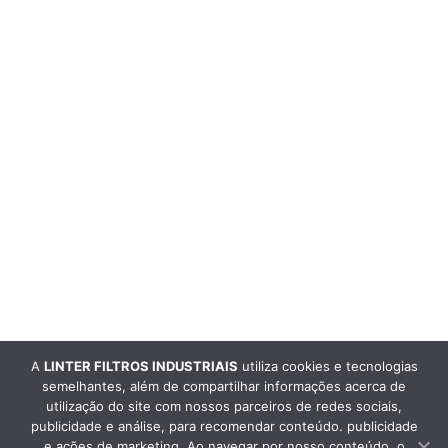
A
LINTER FILTROS INDUSTRIAIS
utiliza cookies e tecnologias
semelhantes, além de compartilhar informações acerca de
utilização do site com nossos parceiros de redes sociais,
publicidade e análise, para recomendar conteúdo. publicidade
e ações de marketing. Ao navegar por nosso conteúdo, o