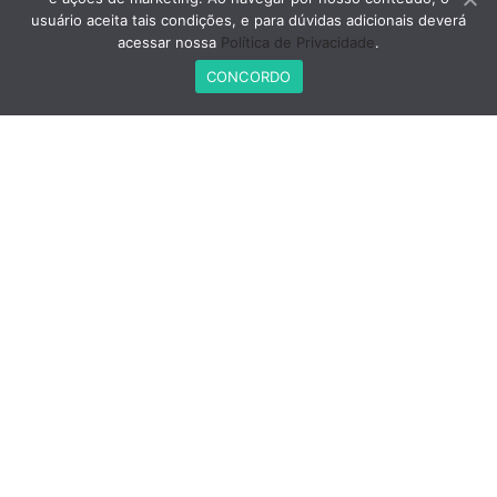
usuário aceita tais condições, e para dúvidas adicionais deverá
acessar nossa
Política de Privacidade
.
CONCORDO