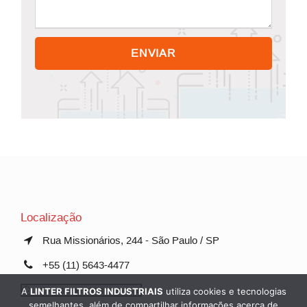
Localização
Rua Missionários, 244 - São Paulo / SP
+55 (11) 5643-4477
Clique e envie seu e-mail
A
LINTER FILTROS INDUSTRIAIS
utiliza cookies e tecnologias
semelhantes, além de compartilhar informações acerca de