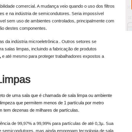
abilidade comercial. A mudança veio quando o uso dos filtros
es e na indústria de semicondutores. Seria impossível
ível sem uso de ambientes controlados, principalmente com
ação destes componentes.
as da indústria microeletrônica . Outros setores se
a salas limpas, incluindo a fabricação de produtos
,
e até mesmo para proteger trabalhadores expostos a
Limpas
teto de uma sala que é chamada de sala limpa ou ambiente
 limpeza que permitem menos de 1 partícula por metro
m tem dezenas de milhares de partículas.
ciência de 99,97% a 99,99% para partículas de até 0,3µ. Sua
de semicondutores, mas ainda empregam tecnologia de sala