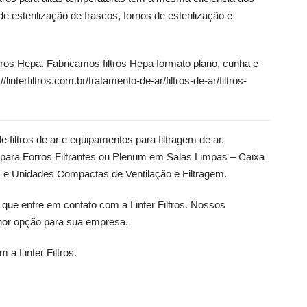
de esterilização de frascos, fornos de esterilização e
iltros Hepa. Fabricamos filtros Hepa formato plano, cunha e
//linterfiltros.com.br/tratamento-de-ar/filtros-de-ar/filtros-
filtros de ar e equipamentos para filtragem de ar.
para Forros Filtrantes ou Plenum em Salas Limpas
–
Caixa
)
e
Unidades Compactas de Ventilação e Filtragem
.
ue entre em contato com a Linter Filtros. Nossos
lhor opção para sua empresa.
 a Linter Filtros.