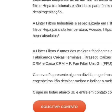
filtros Hepa tradicionais e são ideais para
túneis 
despirogenização.
A Linter Filtros Industriais é especializada em F
filtros Hepa para alta temperatura. Acesse:
https:
hepa-absolutos/
A
Linter Filtros
é umas das maiores fabricantes de 
Fabricamos
Caixas Terminais Filtrasept
,
Caixas 
CRM
e
Caixa CRM + F
,
Fan Filter Unit GII (FFU
Caso você apresente alguma dúvida, sugerimos q
engenheiros irão detalhar melhor e indicar a me
Clique no botão abaixo 👇🏼 e entre em contato com
SOLICITAR CONTATO