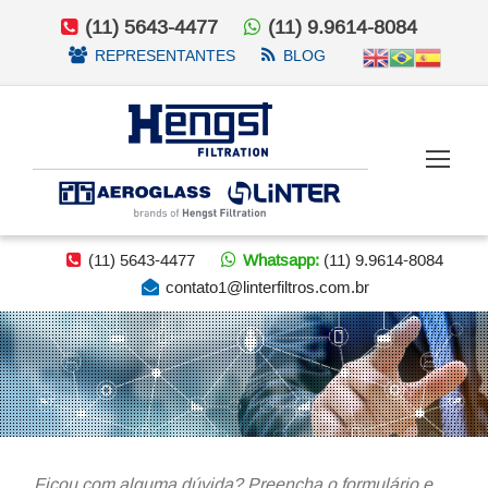
(11) 5643-4477
(11) 9.9614-8084
REPRESENTANTES
BLOG
(11) 5643-4477
Whatsapp:
(11) 9.9614-8084
contato1@linterfiltros.com.br
Ficou com alguma dúvida? Preencha o formulário e