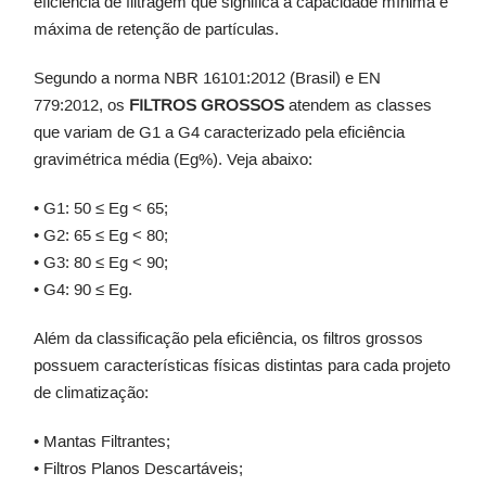
eficiência de filtragem que significa a capacidade mínima e
máxima de retenção de partículas.
Segundo a norma NBR 16101:2012 (Brasil) e EN
779:2012, os
FILTROS GROSSOS
atendem as classes
que variam de G1 a G4 caracterizado pela eficiência
gravimétrica média (Eg%). Veja abaixo:
• G1: 50 ≤ Eg < 65;
• G2: 65 ≤ Eg < 80;
• G3: 80 ≤ Eg < 90;
• G4: 90 ≤ Eg.
Além da classificação pela eficiência, os filtros grossos
possuem características físicas distintas para cada projeto
de climatização:
•
Mantas Filtrantes
;
•
Filtros Planos Descartáveis;