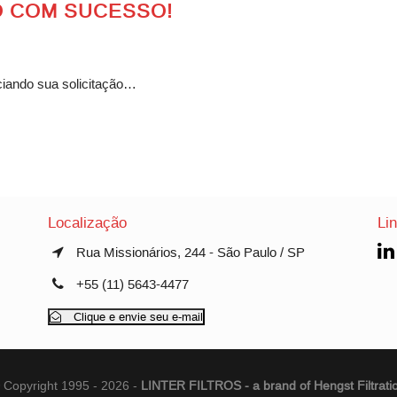
 COM SUCESSO!
ciando sua solicitação…
Localização
Li
Rua Missionários, 244 - São Paulo / SP
+55 (11) 5643-4477
Clique e envie seu e-mail
 Copyright 1995 - 2026 -
LINTER FILTROS - a brand of Hengst Filtrati